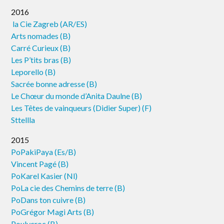
2016
la Cie Zagreb (AR/ES)
Arts nomades (B)
Carré Curieux (B)
Les P’tits bras (B)
Leporello (B)
Sacrée bonne adresse (B)
Le Chœur du monde d’Anita Daulne (B)
Les Têtes de vainqueurs (Didier Super) (F)
Sttellla
2015
PoPakiPaya (Es/B)
Vincent Pagé (B)
PoKarel Kasier (Nl)
PoLa cie des Chemins de terre (B)
PoDans ton cuivre (B)
PoGrégor Magi Arts (B)
Poulycroc (B)