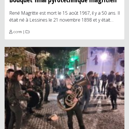
René Magritte est mort le 15 août 1967, il y a 50 ans. Il
était né à Lessines le 21 novembre 1898 et y était…
ccrm
|