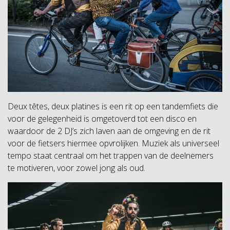
Deux têtes, deux platines is een rit op een tandemfiets die
voor de gelegenheid is omgetoverd tot een disco en
waardoor de 2 DJ’s zich laven aan de omgeving en de rit
voor de fietsers hiermee opvrolijken. Muziek als universeel
tempo staat centraal om het trappen van de deelnemers
te motiveren, voor zowel jong als oud.