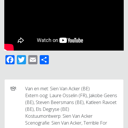
Facebook
Twitter
Email
Delen
Van en met: Sien Van Acker (BE)
Extern oog: Laure Osselin (FR), Jakobe Geens
(BE), Steven Beersmans (BE), Katleen Ravoet
(BE), Els Degryse (BE)
Kostuumontwerp: Sien Van Acker
Scenografie: Sien Van Acker, Terrible For