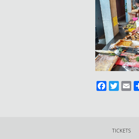
Facebo
Twit
E
TICKETS