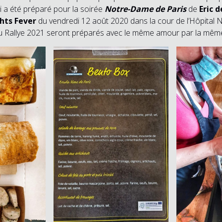
 a été préparé pour la soirée
Notre-Dame de Paris
de
Eric 
ts Fever
du vendredi 12 août 2020 dans la cour de l’Hôpital 
u Rallye 2021 seront préparés avec le même amour par la mêm