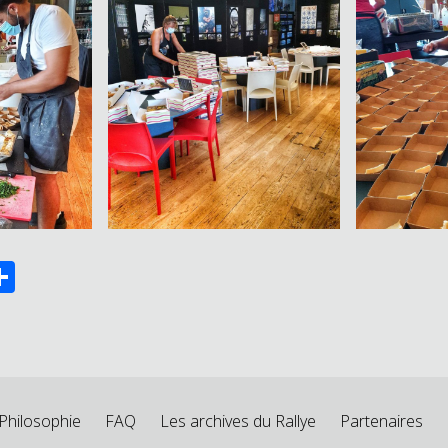
ok
ter
mail
Partager
Philosophie
FAQ
Les archives du Rallye
Partenaires