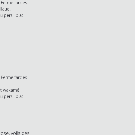
 Ferme farcies.
llaud.
 persil plat
 Ferme farcies
 et wakamé
 persil plat
pose, voilà des