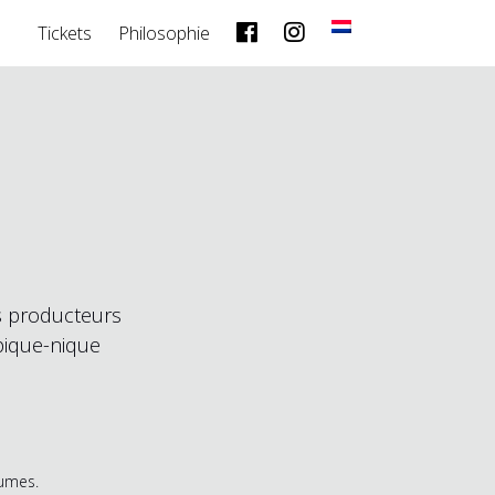
Tickets
Philosophie
os producteurs
pique-nique
rumes.