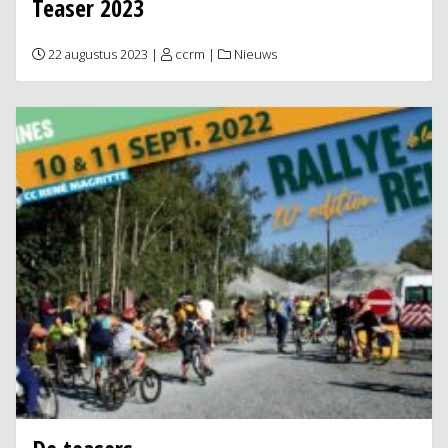
Teaser 2023
22 augustus 2023 |
ccrm
|
Nieuws