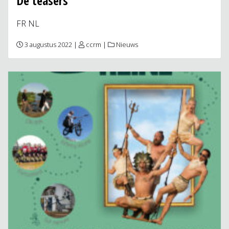
De teasers
FR NL
3 augustus 2022 |
ccrm
|
Nieuws