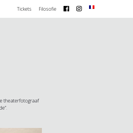
Tickets
Filosofie
De theaterfotograaf
de”.