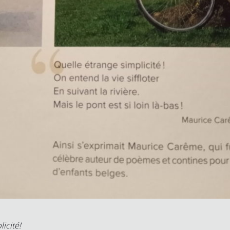
icité!