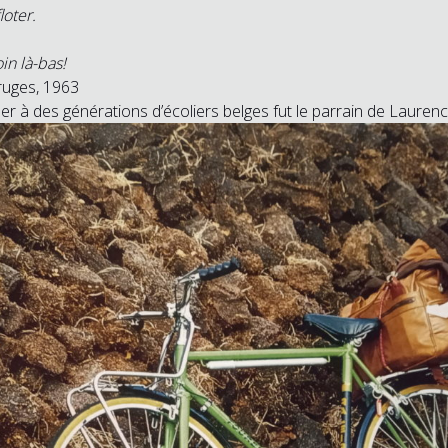
loter.
oin là-bas!
ruges, 1963
r à des générations d’écoliers belges fut le parrain de Laurenc