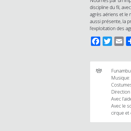
Nourries par un impo
discipline du fil, a
agrès aériens et le 
aussi présente, la 
l’exploitation des ag
Facebo
Twit
E
Funambul
Musique:
Costumes
Direction
Avec l’ai
Avec le s
cirque et