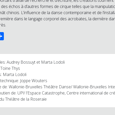
rtant travail de recherche et d’écriture, les créations tournent
vec des échos à d’autres formes de cirque telles que la manipulatio
mât chinois. L’influence de la danse contemporaine et de l’install
première dans le langage corporel des acrobates, la dernière dan
rès.
ok
ter
mail
Partager
es: Audrey Bossuyt et Marta Lodoli
 Toine Thys
: Marta Lodoli
 technique: Joppe Wouters
de de: Wallonie-Bruxelles Théâtre Danse/ Wallonie-Bruxelles Inte
outien de: UP!/ l'Espace Catastrophe, Centre international de cr
 du Théâtre de la Roseraie