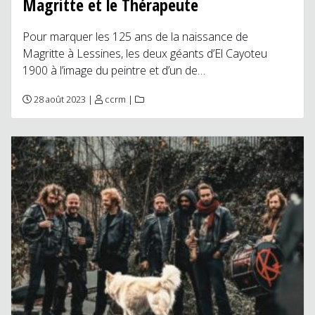
Magritte et le Thérapeute
Pour marquer les 125 ans de la naissance de
Magritte à Lessines, les deux géants d’El Cayoteu
1900 à l’image du peintre et d’un de…
28 août 2023 |
ccrm
|