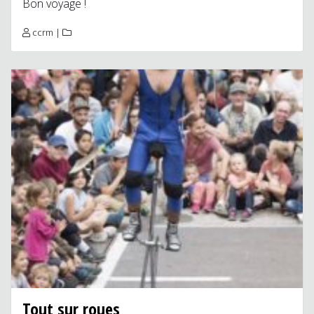
Bon voyage !
ccrm
|
Tout sur roues